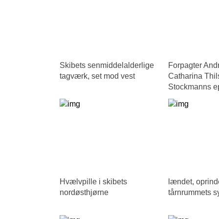
Skibets senmiddelalderlige
Forpagter And
tagværk, set mod vest
Catharina Thil
Stockmanns ep
Hvælvpille i skibets
lændet, oprinde
nordøsthjørne
tårnrummets s