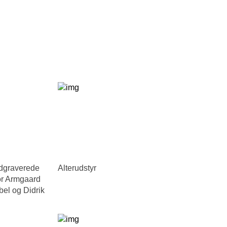
ndgraverede
Alterudstyr
or Armgaard
el og Didrik