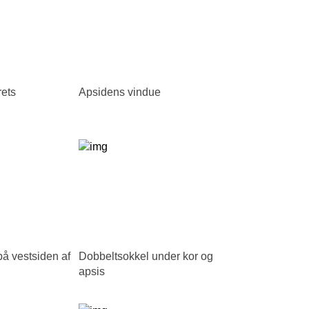
rets
Apsidens vindue
på vestsiden af
Dobbeltsokkel under kor og
apsis