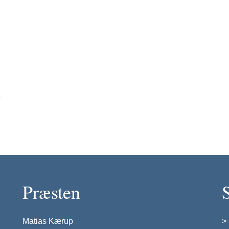
e
Præsten
Matias Kærup