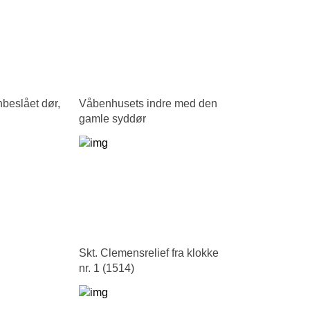
nbeslået dør,
Våbenhusets indre med den
gamle syddør
Skt. Clemensrelief fra klokke
nr. 1 (1514)