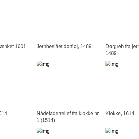
kænket 1601
Jernbeslået dørfløj, 1489
Dørgreb fra jer
1489
1514
Nådefaderrelief fra klokke nr.
Klokke, 1614
1 (1514)