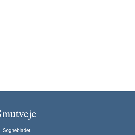
Smutveje
Sognebladet