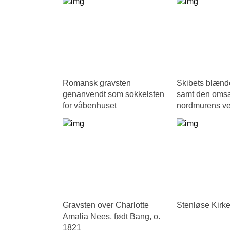
Romansk gravsten
Skibets blænd
genanvendt som sokkelsten
samt den omsat
for våbenhuset
nordmurens ves
Gravsten over Charlotte
Stenløse Kirke
Amalia Nees, født Bang, o.
1821