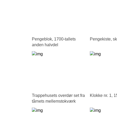
Pengeblok, 1700-tallets
Pengekiste, s
anden halvdel
Trappehusets overdør set fra
Klokke nr. 1, 
tårnets mellemstokværk