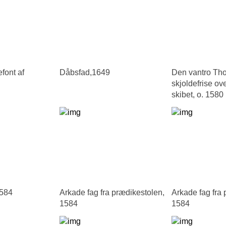
ont af
Dåbsfad,1649
Den vantro Th
skjoldefrise ov
skibet, o. 1580
1584
Arkade fag fra prædikestolen,
Arkade fag fra 
1584
1584