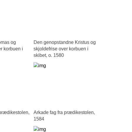
omas og
Den genopstandne Kristus og
er korbuen i
skjoldefrise over korbuen i
skibet, o. 1580
prædikestolen,
Arkade fag fra prædikestolen,
1584