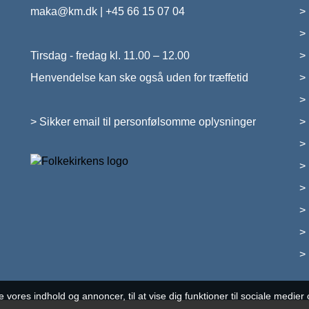
maka@km.dk
|
+45 66 15 07 04
Tirsdag - fredag kl. 11.00 – 12.00
Henvendelse kan ske også uden for træffetid
>
Sikker email til personfølsomme oplysninger
se vores indhold og annoncer, til at vise dig funktioner til sociale medier o