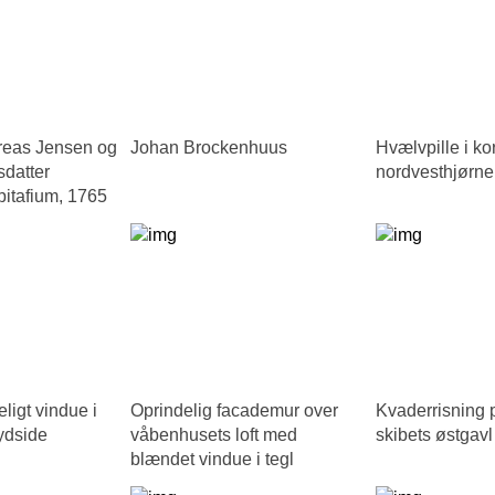
reas Jensen og
Johan Brockenhuus
Hvælvpille i ko
sdatter
nordvesthjørne
itafium, 1765
ligt vindue i
Oprindelig facademur over
Kvaderrisning 
ydside
våbenhusets loft med
skibets østgavl
blændet vindue i tegl