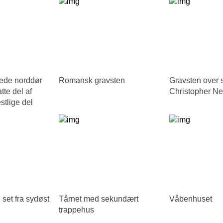
ede norddør
Romansk gravsten
Gravsten over
te del af
Christopher Ne
tlige del
 set fra sydøst
Tårnet med sekundært
Våbenhuset
trappehus