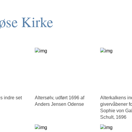
løse Kirke
s indre set
Altersølv, udført 1696 af
Alterkalkens i
Anders Jensen Odense
givervåbener f
Sophie von Gab
Schult, 1696