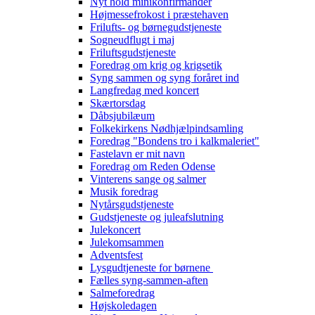
Nyt hold minikonfirmander
Højmessefrokost i præstehaven
Frilufts- og børnegudstjeneste
Sogneudflugt i maj
Friluftsgudstjeneste
Foredrag om krig og krigsetik
Syng sammen og syng foråret ind
Langfredag med koncert
Skærtorsdag
Dåbsjubilæum
Folkekirkens Nødhjælpindsamling
Foredrag "Bondens tro i kalkmaleriet"
Fastelavn er mit navn
Foredrag om Reden Odense
Vinterens sange og salmer
Musik foredrag
Nytårsgudstjeneste
Gudstjeneste og juleafslutning
Julekoncert
Julekomsammen
Adventsfest
Lysgudtjeneste for børnene
Fælles syng-sammen-aften
Salmeforedrag
Højskoledagen