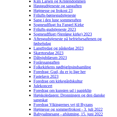
Kim Larsen og Kristendommen
Høstgudtjeneste og sangaften
Højmesse og frokost 23
Frilufts-børnegudstjeneste
Sang i den lune sommeraften
Sogneudflugt fra Fangel Kirke
Frilufts-gudstjeneste 2023
Sogneudflugt (Stenløse kirke) 2023
Aftengudstjeneste på befrielsesaftenen og
fødselsdag
Langfredag og påskedag 2023
Skærtorsdag 2023
Dåbsjubilæum 2023
Forårssangaften
Folkekirkens nødhjælpsindsamling
Foredrag: Gud, du er jo lige her
Fastelavn 2023
Foredrag om kirkegårdskultur
Julekoncert
Foredrag om kunsten ud i papirklip
Højskoledagen: Dronningen og den danske
sangskat
Foredrag Vikingernes vej til Byzans
Højmesse og sommerfrokost - 3. juli 2022
Babysalmesang - afslutning, 15. juni 2022