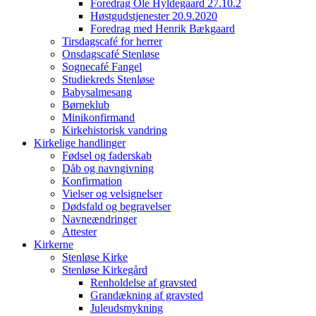
Foredrag Ole Hyldegaard 27.10.2
Høstgudstjenester 20.9.2020
Foredrag med Henrik Bækgaard
Tirsdagscafé for herrer
Onsdagscafé Stenløse
Sognecafé Fangel
Studiekreds Stenløse
Babysalmesang
Børneklub
Minikonfirmand
Kirkehistorisk vandring
Kirkelige handlinger
Fødsel og faderskab
Dåb og navngivning
Konfirmation
Vielser og velsignelser
Dødsfald og begravelser
Navneændringer
Attester
Kirkerne
Stenløse Kirke
Stenløse Kirkegård
Renholdelse af gravsted
Grandækning af gravsted
Juleudsmykning