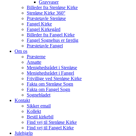
Gravvaser
Billeder fra Stenløse Kirke
Stenløse Kirke 360°
Præstetavle Stenløse
Fangel Kirke
Fangel Kirkegård
Billeder fra Fangel Kirke
Fangel Sognehus er færdig
Præstetavle Fangel
Om os
Præsterne
Ansatte
Menighedsrådet i Stenløse
Menighedsrådet i Fangel
Frivillige ved Stenløse Kirke
Fakta om Stenløse Sogn
Fakta om Fangel Sogn
Sognebladet
Kontakt
Sikker email
Kollekt
Bestil kirkebil
Find vej til Stenløse Kirke
Find vej til Fangel Kirke
Julehjælp