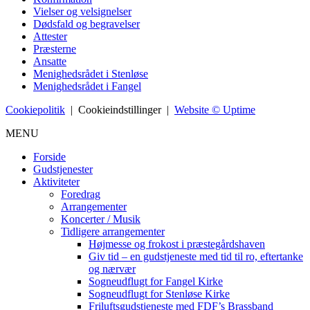
Vielser og velsignelser
Dødsfald og begravelser
Attester
Præsterne
Ansatte
Menighedsrådet i Stenløse
Menighedsrådet i Fangel
Cookiepolitik
|
Cookieindstillinger
|
Website © Uptime
MENU
Forside
Gudstjenester
Aktiviteter
Foredrag
Arrangementer
Koncerter / Musik
Tidligere arrangementer
Højmesse og frokost i præstegårdshaven
Giv tid – en gudstjeneste med tid til ro, eftertanke
og nærvær
Sogneudflugt for Fangel Kirke
Sogneudflugt for Stenløse Kirke
Friluftsgudstjeneste med FDF’s Brassband