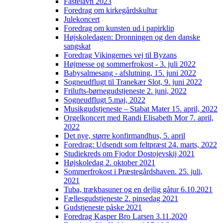
Fastelavn 2023
Foredrag om kirkegårdskultur
Julekoncert
Foredrag om kunsten ud i papirklip
Højskoledagen: Dronningen og den danske
sangskat
Foredrag Vikingernes vej til Byzans
Højmesse og sommerfrokost - 3. juli 2022
Babysalmesang - afslutning, 15. juni 2022
Sogneudflugt til Tranekær Slot, 9. juni 2022
Frilufts-børnegudstjeneste 2. juni, 2022
Sogneudflugt 5.maj, 2022
Musikgudstjeneste – Stabat Mater 15. april, 2022
Orgelkoncert med Randi Elisabeth Mor 7. april,
2022
Det nye, større konfirmandhus, 5. april
Foredrag: Udsendt som feltpræst 24. marts, 2022
Studiekreds om Fjodor Dostojevskij 2021
Højskoledag 2. oktober 2021
Sommerfrokost i Præstegårdshaven. 25. juli,
2021
Tuba, trækbasuner og en dejlig gåtur 6.10.2021
Fællesgudstjeneste 2. pinsedag 2021
Gudstjeneste påske 2021
Foredrag Kasper Bro Larsen 3.11.2020