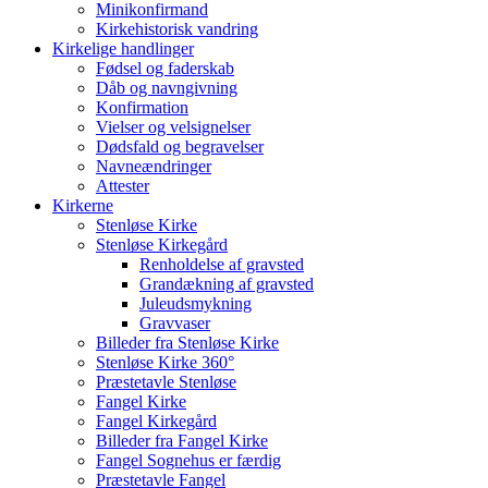
Minikonfirmand
Kirkehistorisk vandring
Kirkelige handlinger
Fødsel og faderskab
Dåb og navngivning
Konfirmation
Vielser og velsignelser
Dødsfald og begravelser
Navneændringer
Attester
Kirkerne
Stenløse Kirke
Stenløse Kirkegård
Renholdelse af gravsted
Grandækning af gravsted
Juleudsmykning
Gravvaser
Billeder fra Stenløse Kirke
Stenløse Kirke 360°
Præstetavle Stenløse
Fangel Kirke
Fangel Kirkegård
Billeder fra Fangel Kirke
Fangel Sognehus er færdig
Præstetavle Fangel