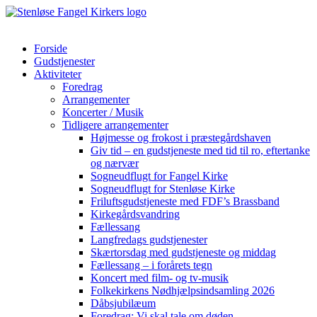
Forside
Gudstjenester
Aktiviteter
Foredrag
Arrangementer
Koncerter / Musik
Tidligere arrangementer
Højmesse og frokost i præstegårdshaven
Giv tid – en gudstjeneste med tid til ro, eftertanke
og nærvær
Sogneudflugt for Fangel Kirke
Sogneudflugt for Stenløse Kirke
Friluftsgudstjeneste med FDF’s Brassband
Kirkegårdsvandring
Fællessang
Langfredags gudstjenester
Skærtorsdag med gudstjeneste og middag
Fællessang – i forårets tegn
Koncert med film- og tv-musik
Folkekirkens Nødhjælpsindsamling 2026
Dåbsjubilæum
Foredrag: Vi skal tale om døden