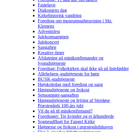
Fastelavn
Diakoniens dag
Kirkehistorisk vandring
Foredrag om museumsudgravning i Skt.
Klemens
Adventsfest
Julekomsammen
Julekoncert
Sangaften
Kreative timer
Afslutning på minikonfirmander og
lysgudstjeneste
Foredrag: Folkekirken skal ikke gå på listefødder
Allehelgen–gudstjeneste for børn
BUSK-gudstjeneste
Højskoledag med foredrag og sang
Høstgudstjeneste og frokost
Sensommer-sangaften
Høstgudstjeneste og fejring af Stenløse
Præstegårds 100-års jubi
Vil du gå til minikonfirmand?
Foredraget: Tre kvinder og et århundrede
Sogneudflugt for Fangel Kirke
Højmesse og frokost i præstegårdshaven