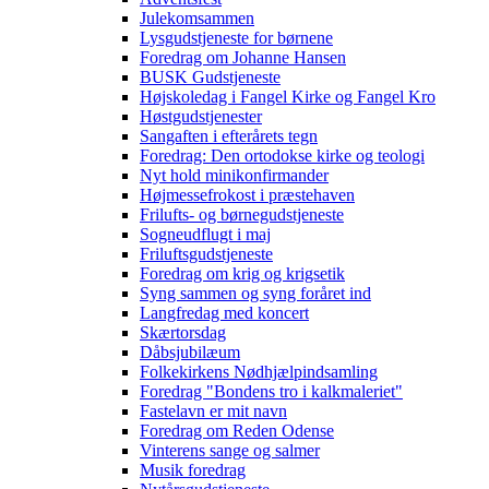
Julekomsammen
Lysgudstjeneste for børnene
Foredrag om Johanne Hansen
BUSK Gudstjeneste
Højskoledag i Fangel Kirke og Fangel Kro
Høstgudstjenester
Sangaften i efterårets tegn
Foredrag: Den ortodokse kirke og teologi
Nyt hold minikonfirmander
Højmessefrokost i præstehaven
Frilufts- og børnegudstjeneste
Sogneudflugt i maj
Friluftsgudstjeneste
Foredrag om krig og krigsetik
Syng sammen og syng foråret ind
Langfredag med koncert
Skærtorsdag
Dåbsjubilæum
Folkekirkens Nødhjælpindsamling
Foredrag "Bondens tro i kalkmaleriet"
Fastelavn er mit navn
Foredrag om Reden Odense
Vinterens sange og salmer
Musik foredrag