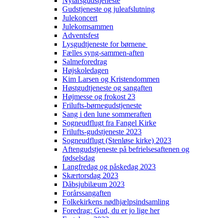
Nytårsgudstjeneste
Gudstjeneste og juleafslutning
Julekoncert
Julekomsammen
Adventsfest
Lysgudtjeneste for børnene
Fælles syng-sammen-aften
Salmeforedrag
Højskoledagen
Kim Larsen og Kristendommen
Høstgudtjeneste og sangaften
Højmesse og frokost 23
Frilufts-børnegudstjeneste
Sang i den lune sommeraften
Sogneudflugt fra Fangel Kirke
Frilufts-gudstjeneste 2023
Sogneudflugt (Stenløse kirke) 2023
Aftengudstjeneste på befrielsesaftenen og
fødselsdag
Langfredag og påskedag 2023
Skærtorsdag 2023
Dåbsjubilæum 2023
Forårssangaften
Folkekirkens nødhjælpsindsamling
Foredrag: Gud, du er jo lige her