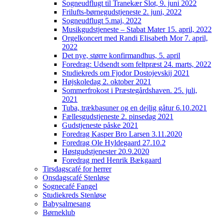
Sogneudflugt til Tranekær Slot, 9. juni 2022
Frilufts-børnegudstjeneste 2. juni, 2022
Sogneudflugt 5.maj, 2022
Musikgudstjeneste – Stabat Mater 15. april, 2022
Orgelkoncert med Randi Elisabeth Mor 7. april,
2022
Det nye, større konfirmandhus, 5. april
Foredrag: Udsendt som feltpræst 24. marts, 2022
Studiekreds om Fjodor Dostojevskij 2021
Højskoledag 2. oktober 2021
Sommerfrokost i Præstegårdshaven. 25. juli,
2021
Tuba, trækbasuner og en dejlig gåtur 6.10.2021
Fællesgudstjeneste 2. pinsedag 2021
Gudstjeneste påske 2021
Foredrag Kasper Bro Larsen 3.11.2020
Foredrag Ole Hyldegaard 27.10.2
Høstgudstjenester 20.9.2020
Foredrag med Henrik Bækgaard
Tirsdagscafé for herrer
Onsdagscafé Stenløse
Sognecafé Fangel
Studiekreds Stenløse
Babysalmesang
Børneklub