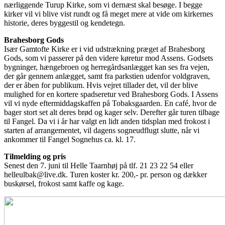
nærliggende Turup Kirke, som vi dernæst skal besøge. I begge
kirker vil vi blive vist rundt og få meget mere at vide om kirkernes
historie, deres byggestil og kendetegn.
Brahesborg Gods
Især Gamtofte Kirke er i vid udstrækning præget af Brahesborg
Gods, som vi passerer på den videre køretur mod Assens. Godsets
bygninger, hængebroen og herregårdsanlægget kan ses fra vejen,
der går gennem anlægget, samt fra parkstien udenfor voldgraven,
der er åben for publikum. Hvis vejret tillader det, vil der blive
mulighed for en kortere spadseretur ved Brahesborg Gods. I Assens
vil vi nyde eftermiddagskaffen på Tobaksgaarden. En café, hvor de
bager stort set alt deres brød og kager selv. Derefter går turen tilbage
til Fangel. Da vi i år har valgt en lidt anden tidsplan med frokost i
starten af arrangementet, vil dagens sogneudflugt slutte, når vi
ankommer til Fangel Sognehus ca. kl. 17.
Tilmelding og pris
Senest den 7. juni til Helle Taarnhøj på tlf. 21 23 22 54 eller
helleulbak@live.dk. Turen koster kr. 200,- pr. person og dækker
buskørsel, frokost samt kaffe og kage.