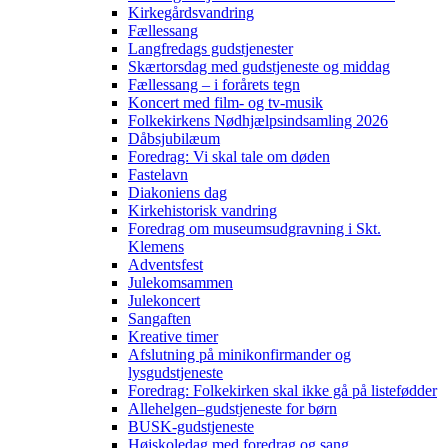
Kirkegårdsvandring
Fællessang
Langfredags gudstjenester
Skærtorsdag med gudstjeneste og middag
Fællessang – i forårets tegn
Koncert med film- og tv-musik
Folkekirkens Nødhjælpsindsamling 2026
Dåbsjubilæum
Foredrag: Vi skal tale om døden
Fastelavn
Diakoniens dag
Kirkehistorisk vandring
Foredrag om museumsudgravning i Skt.
Klemens
Adventsfest
Julekomsammen
Julekoncert
Sangaften
Kreative timer
Afslutning på minikonfirmander og
lysgudstjeneste
Foredrag: Folkekirken skal ikke gå på listefødder
Allehelgen–gudstjeneste for børn
BUSK-gudstjeneste
Højskoledag med foredrag og sang