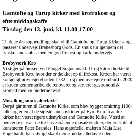
Gamtofte og Turup kirker med krofrokost og
eftermiddagskaffe
Tirsdag den 13. juni, kl. 11.00-17.00
Til dette års sogneudflugt skal vi til Gamtofte og Turup Kirker – og
passerer undervejs Brahesborg Gods. En smuk tur igennem det
fynske landskab – med en god frokost og kaffe undervejs.
Brobyværk Kro
Vi stiger på bussen ved Fangel Sognehus kl. 11 og kører direkte til
Brobyværk Kro, hvor der er dækket op til frokost. Kroen har været
kongeligt privilegeret siden 1732 – og med nye ejere ombord i 2020
er kroen gennemgribende renoveret og serverer gastronomisk
kromad med en moderne twist.
Mosaik og smuk altertavle
Derpå går turen til Gamtofte Kirke, som blev bygget omkring 1100-
tallet og er en af de største landsbykirker på Fyn. Kun få andre
kirker har været rigere udsmykket end Gamtofte Kirke. Værd at
bemærke er især de tre farvestrålende mosaikvinduer, der er skabt af
kunstneren Peter Brandes. Hans ægtefælle, maleren Maja Lisa
Engelhardt, har i øvrigt skabt den smukke altertavle i den