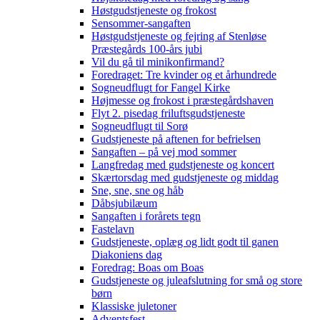
Høstgudstjeneste og frokost
Sensommer-sangaften
Høstgudstjeneste og fejring af Stenløse
Præstegårds 100-års jubi
Vil du gå til minikonfirmand?
Foredraget: Tre kvinder og et århundrede
Sogneudflugt for Fangel Kirke
Højmesse og frokost i præstegårdshaven
Flyt 2. pisedag friluftsgudstjeneste
Sogneudflugt til Sorø
Gudstjeneste på aftenen for befrielsen
Sangaften – på vej mod sommer
Langfredag med gudstjeneste og koncert
Skærtorsdag med gudstjeneste og middag
Sne, sne, sne og håb
Dåbsjubilæum
Sangaften i forårets tegn
Fastelavn
Gudstjeneste, oplæg og lidt godt til ganen
Diakoniens dag
Foredrag: Boas om Boas
Gudstjeneste og juleafslutning for små og store
børn
Klassiske juletoner
Adventsfest