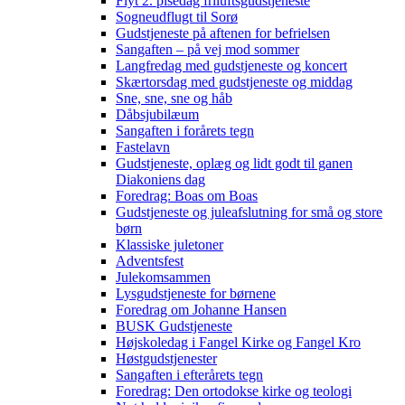
Flyt 2. pisedag friluftsgudstjeneste
Sogneudflugt til Sorø
Gudstjeneste på aftenen for befrielsen
Sangaften – på vej mod sommer
Langfredag med gudstjeneste og koncert
Skærtorsdag med gudstjeneste og middag
Sne, sne, sne og håb
Dåbsjubilæum
Sangaften i forårets tegn
Fastelavn
Gudstjeneste, oplæg og lidt godt til ganen
Diakoniens dag
Foredrag: Boas om Boas
Gudstjeneste og juleafslutning for små og store
børn
Klassiske juletoner
Adventsfest
Julekomsammen
Lysgudstjeneste for børnene
Foredrag om Johanne Hansen
BUSK Gudstjeneste
Højskoledag i Fangel Kirke og Fangel Kro
Høstgudstjenester
Sangaften i efterårets tegn
Foredrag: Den ortodokse kirke og teologi