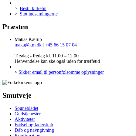
>
Bestil kirkebil
>
Støt indsamlingerne
Præsten
Matias Kærup
maka@km.dk
|
+45 66 15 07 04
Tirsdag - fredag kl. 11.00 – 12.00
Henvendelse kan ske også uden for træffetid
>
Sikker email til personfølsomme oplysninger
Smutveje
Sognebladet
Gudstjenester
Aktiviteter
Fødsel og faderskab
Dåb og navngivning
Konfirmation