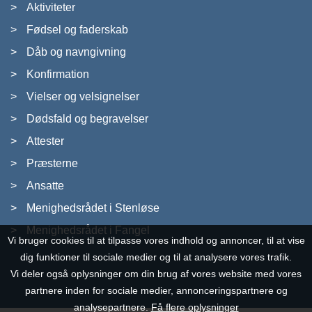
Aktiviteter
Fødsel og faderskab
Dåb og navngivning
Konfirmation
Vielser og velsignelser
Dødsfald og begravelser
Attester
Præsterne
Ansatte
Menighedsrådet i Stenløse
Menighedsrådet i Fangel
Vi bruger cookies til at tilpasse vores indhold og annoncer, til at vise
dig funktioner til sociale medier og til at analysere vores trafik.
Vi deler også oplysninger om din brug af vores website med vores
partnere inden for sociale medier, annonceringspartnere og
analysepartnere.
Få flere oplysninger