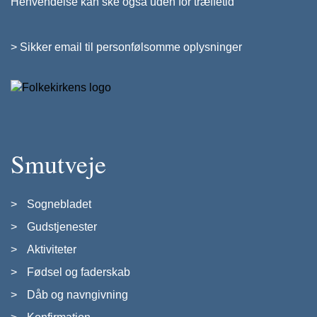
Henvendelse kan ske også uden for træffetid
>
Sikker email til personfølsomme oplysninger
Smutveje
Sognebladet
Gudstjenester
Aktiviteter
Fødsel og faderskab
Dåb og navngivning