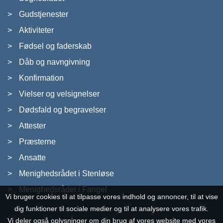
Gudstjenester
Aktiviteter
Fødsel og faderskab
Dåb og navngivning
Konfirmation
Vielser og velsignelser
Dødsfald og begravelser
Attester
Præsterne
Ansatte
Menighedsrådet i Stenløse
Menighedsrådet i Fangel
Vi bruger cookies til at tilpasse vores indhold og annoncer, til at vise
dig funktioner til sociale medier og til at analysere vores trafik.
Vi deler også oplysninger om din brug af vores website med vores